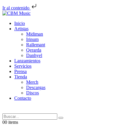
Ir al contenido
Inicio
Artistas
Midiman
Irinum
Rallemant
Qerarda
Danhyel
Lanzamientos
Servicios
Prensa
Tienda
Merch
Descargas
Discos
Contacto
Search
0
0 items