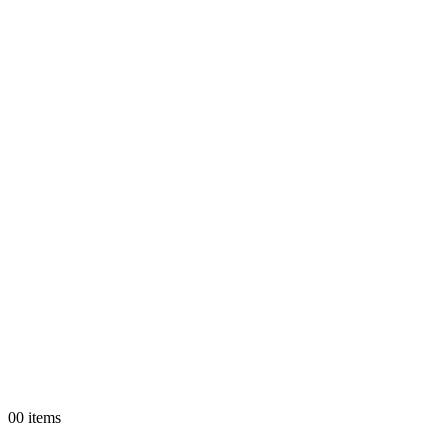
0
0 items