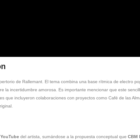
ón
pertorio de Rallemant. El tema combina una base rítmica de electro p
bre la incertidumbre amorosa. Es importante mencionar que este sencil
es que incluyeron colaboraciones con proyectos como Café de las Alm
iginal.
e
YouTube
del artista, sumándose a la propuesta conceptual que
CBM 