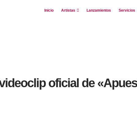
Inicio
Artistas
Lanzamientos
Servicios
PUESTA»
RALLEMANT PRESENTA EL VIDEOCLIP OFICIAL DE «APUESTA»
videoclip oficial de «Apue