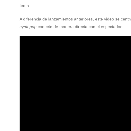
tema.
A diferencia de lanzamientos anteriores, este video se centra
synthpop
conecte de manera directa con el espectador.