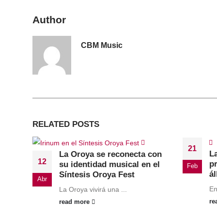
Author
CBM Music
RELATED
POSTS
21
L
La Oroya se reconecta con
12
p
su identidad musical en el
Feb
á
Síntesis Oroya Fest
Abr
En
La Oroya vivirá una ...
re
read more