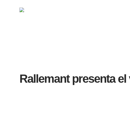
contenido
HOME
RALLEMANT PRESENTA EL VIDEOCLIP OFICIAL DE «A
Rallemant presenta el 