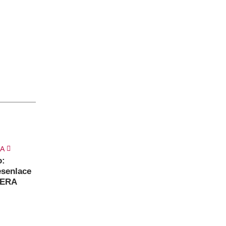
09
26
o:
Midiman lanzará “No hay
esenlace
nadie como tú”: un viaje al
Dic
Nov
 «ERA
corazón del synthwave
Midiman presentará «...
read more