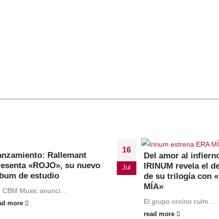
16
anzamiento: Rallemant
Del amor al infiern
resenta «ROJO», su nuevo
IRINUM revela el d
Jul
lbum de estudio
de su trilogía con
MÍA»
 CBM Music anunci...
El grupo oroíno culm...
ad more
read more