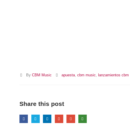
By
CBM Music
apuesta
,
cbm music
,
lanzamientos cbm
Share this post