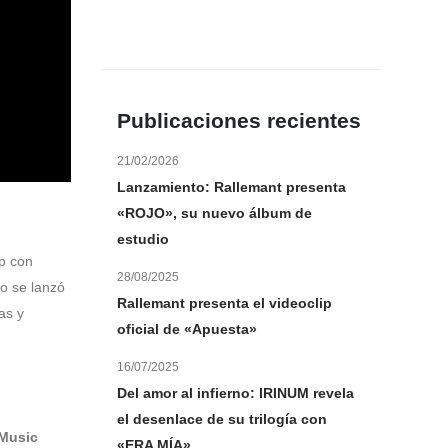
Publicaciones recientes
21/02/2026
Lanzamiento: Rallemant presenta
«ROJO», su nuevo álbum de
estudio
op con
28/08/2025
lo se lanzó
Rallemant presenta el videoclip
as y
oficial de «Apuesta»
16/07/2025
Del amor al infierno: IRINUM revela
el desenlace de su trilogía con
Music
«ERA MÍA»