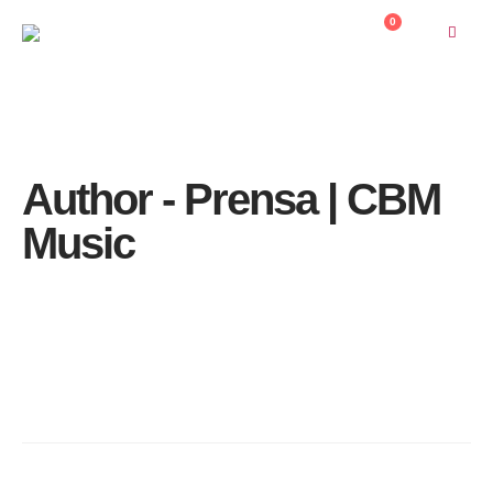
contenido
0
HOME
PRENSA | CBM MUSIC
Author - Prensa | CBM
Music