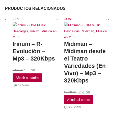
PRODUCTOS RELACIONADOS
-35%
-30%
Descargas
,
Irinum
,
Música en
Descargas
,
Midiman
,
Música
MP3
en MP3
Irinum – R-
Midiman –
Evolución –
Midiman desde
Mp3 – 320Kbps
el Teatro
Variedades (En
S/
6.00
S/
3.90
Vivo) – Mp3 –
Añadir al carrito
320Kbps
Quick View
S/
30.00
S/
20.90
Añadir al carrito
Quick View